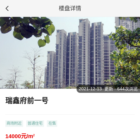
楼盘详情
2021-12-13 更新 · 644次浏览
瑞鑫府前一号
商场附近
普通住宅
在售
14000元/m
2